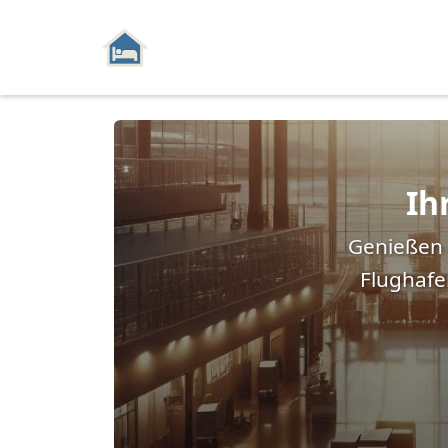
Private Zimmervermietung
Hauptnavigation mit 4 Menüpunkten. Verwend
Familie Wiedemann
Unterkunft & Gäst
Ih
Genießen 
Flughafe