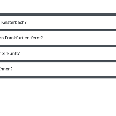
n Kelsterbach?
en Frankfurt entfernt?
nterkunft?
Ihnen?
ffnungszeiten
Rechtliches
ezeption: Täglich: 10:00 -
Impressum
0:00 Uhr
Datenschutz