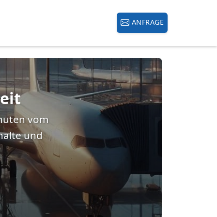
Zimmer
Lage & Anreise
ANFRAGE
he Flughafen Frankfurt 
eit
inuten vom
halte und